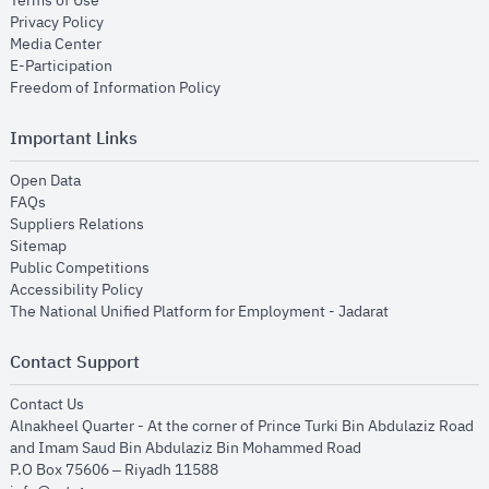
Terms of Use
opens in new window
Privacy Policy
opens in new window
Media Center
opens in new window
E-Participation
opens in new window
Freedom of Information Policy
Important Links
opens in new window
Open Data
opens in new window
FAQs
opens in new window
Suppliers Relations
opens in new window
Sitemap
opens in new window
Public Competitions
opens in new window
Accessibility Policy
opens in new
The National Unified Platform for Employment - Jadarat
Contact Support
opens in new window
Contact Us
Alnakheel Quarter - At the corner of Prince Turki Bin Abdulaziz Road
and Imam Saud Bin Abdulaziz Bin Mohammed Road​
P.O Box 75606 – Riyadh 11588