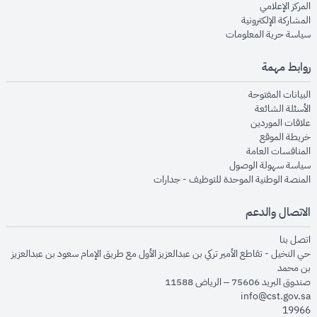
opens in new window
المركز الإعلامي
opens in new window
المشاركة الإلكترونية
opens in new window
سياسة حرية المعلومات
روابط مهمة
opens in new window
البيانات المفتوحة
opens in new window
الأسئلة الشائعة
opens in new window
علاقات الموردين
opens in new window
خريطة الموقع
opens in new window
المنافسات العامة
opens in new window
سياسة سهولة الوصول
opens in new window
المنصة الوطنية الموحدة للتوظيف - جدارات
الاتصال والدعم
opens in new window
اتصل بنا
حي النخيل - تقاطع الأمير تركي بن عبدالعزيز الأول مع طريق الإمام سعود بن عبدالعزيز
بن محمد
صندوق البريد 75606 – الرياض 11588
info@cst.gov.sa
19966