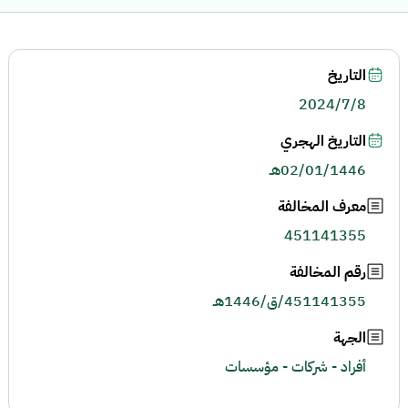
التاريخ
2024/7/8
التاريخ الهجري
02/01/1446هـ
معرف المخالفة
451141355
رقم المخالفة
451141355/ق/1446هـ
الجهة
أفراد - شركات - مؤسسات