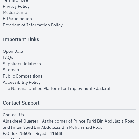
Terms of Use
opens in new window
Privacy Policy
opens in new window
Media Center
opens in new window
E-Participation
opens in new window
Freedom of Information Policy
Important Links
opens in new window
Open Data
opens in new window
FAQs
opens in new window
Suppliers Relations
opens in new window
Sitemap
opens in new window
Public Competitions
opens in new window
Accessibility Policy
opens in new
The National Unified Platform for Employment - Jadarat
Contact Support
opens in new window
Contact Us
Alnakheel Quarter - At the corner of Prince Turki Bin Abdulaziz Road
and Imam Saud Bin Abdulaziz Bin Mohammed Road​
P.O Box 75606 – Riyadh 11588