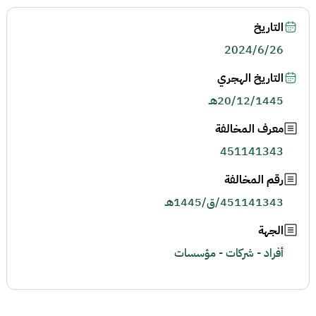
التاريخ
2024/6/26
التاريخ الهجري
20/12/1445هـ
معرف المخالفة
451141343
رقم المخالفة
451141343/ق/1445هـ
الجهة
أفراد - شركات - مؤسسات