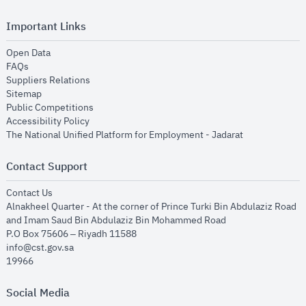
Important Links
opens in new window
Open Data
opens in new window
FAQs
opens in new window
Suppliers Relations
opens in new window
Sitemap
opens in new window
Public Competitions
opens in new window
Accessibility Policy
opens in new
The National Unified Platform for Employment - Jadarat
Contact Support
opens in new window
Contact Us
Alnakheel Quarter - At the corner of Prince Turki Bin Abdulaziz Road
and Imam Saud Bin Abdulaziz Bin Mohammed Road​
P.O Box 75606 – Riyadh 11588
info@cst.gov.sa
19966
Social Media