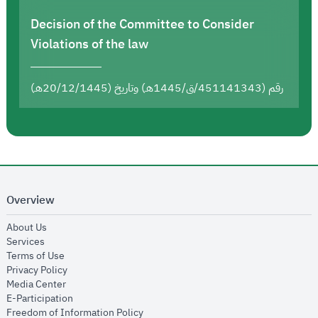
Decision of the Committee to Consider
Violations of the law
رقم (451141343/ق/1445هـ) وتاريخ (20/12/1445هـ)
Overview
opens in new window
About Us
opens in new window
Services
opens in new window
Terms of Use
opens in new window
Privacy Policy
opens in new window
Media Center
opens in new window
E-Participation
opens in new window
Freedom of Information Policy