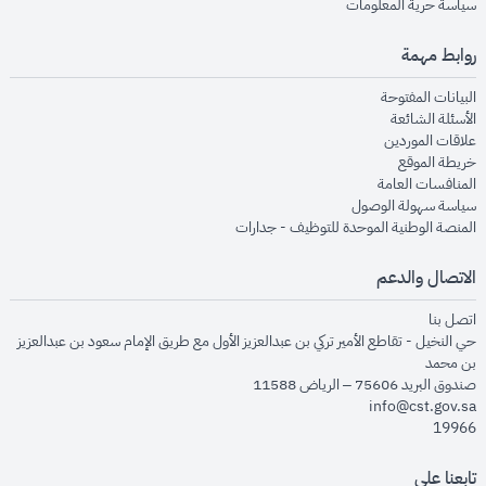
opens in new window
سياسة حرية المعلومات
روابط مهمة
opens in new window
البيانات المفتوحة
opens in new window
الأسئلة الشائعة
opens in new window
علاقات الموردين
opens in new window
خريطة الموقع
opens in new window
المنافسات العامة
opens in new window
سياسة سهولة الوصول
opens in new window
المنصة الوطنية الموحدة للتوظيف - جدارات
الاتصال والدعم
opens in new window
اتصل بنا
حي النخيل - تقاطع الأمير تركي بن عبدالعزيز الأول مع طريق الإمام سعود بن عبدالعزيز
بن محمد
صندوق البريد 75606 – الرياض 11588
info@cst.gov.sa
19966
تابعنا على