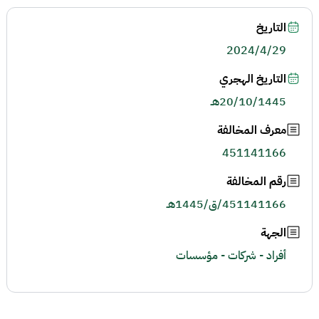
التاريخ
2024/4/29
التاريخ الهجري
20/10/1445هـ
معرف المخالفة
451141166
رقم المخالفة
451141166/ق/1445هـ
الجهة
أفراد - شركات - مؤسسات