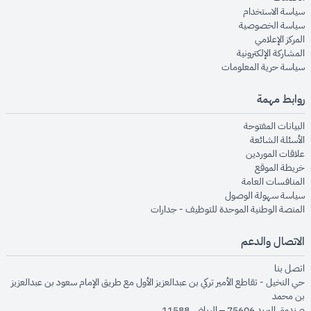
opens in new window
سياسة الاستخدام
opens in new window
سياسة الخصوصية
opens in new window
المركز الإعلامي
opens in new window
المشاركة الإلكترونية
opens in new window
سياسة حرية المعلومات
روابط مهمة
opens in new window
البيانات المفتوحة
opens in new window
الأسئلة الشائعة
opens in new window
علاقات الموردين
opens in new window
خريطة الموقع
opens in new window
المنافسات العامة
opens in new window
سياسة سهولة الوصول
opens in new window
المنصة الوطنية الموحدة للتوظيف - جدارات
الاتصال والدعم
opens in new window
اتصل بنا
حي النخيل - تقاطع الأمير تركي بن عبدالعزيز الأول مع طريق الإمام سعود بن عبدالعزيز
بن محمد
صندوق البريد 75606 – الرياض 11588