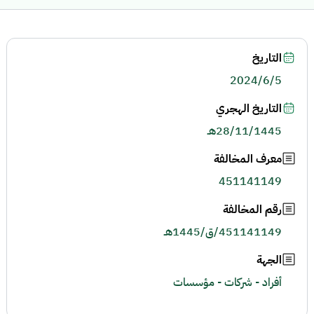
التاريخ
2024/6/5
التاريخ الهجري
28/11/1445هـ
معرف المخالفة
451141149
رقم المخالفة
451141149/ق/1445هـ
الجهة
أفراد - شركات - مؤسسات