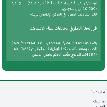
أولا: فرض غرامة على (بلدية محافظة سراة عبيدة) بمبلغ قدره
(10,000) ريال سعودي.
ثانيا: نشر هذه العقوبة في الموقع الإلكتروني للهيئة.
قرار لجنة النظر في مخالفات نظام الاتصالات
رقم (451141149/ق/1445هـ) وتاريخ (28/11/1445هـ)
الصادر بشأنه حكم محكمة الإدارية الابتدائية رقم (365) لعام
(4554)هـ القاضي بتأييد الحكم برفض الدعوى
نظرة عامة
opens in new window
عن الهيئة
opens in new window
الخدمات