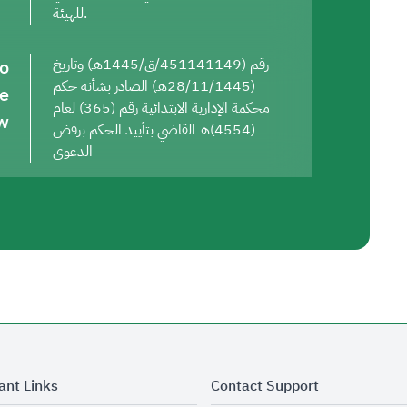
للهيئة.
to
رقم (451141149/ق/1445هـ) وتاريخ
(28/11/1445هـ) الصادر بشأنه حكم
he
محكمة الإدارية الابتدائية رقم (365) لعام
w
(4554)هـ القاضي بتأييد الحكم برفض
الدعوى
ant Links
Contact Support