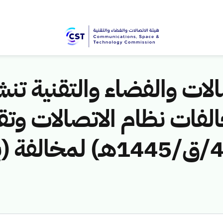
لات والفضاء والتقنية تنشر
لفات نظام الاتصالات وتق
ق/1445هـ) لمخالفة (ب