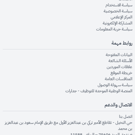
opens in new window
سياسة الاستخدام
opens in new window
سياسة الخصوصية
opens in new window
المركز الإعلامي
opens in new window
المشاركة الإلكترونية
opens in new window
سياسة حرية المعلومات
روابط مهمة
opens in new window
البيانات المفتوحة
opens in new window
الأسئلة الشائعة
opens in new window
علاقات الموردين
opens in new window
خريطة الموقع
opens in new window
المنافسات العامة
opens in new window
سياسة سهولة الوصول
opens in new window
المنصة الوطنية الموحدة للتوظيف - جدارات
الاتصال والدعم
opens in new window
اتصل بنا
حي النخيل - تقاطع الأمير تركي بن عبدالعزيز الأول مع طريق الإمام سعود بن عبدالعزيز
بن محمد
صندوق البريد 75606 – الرياض 11588