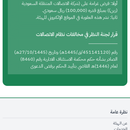
أولا: فرض غرامة على (شركة الاتصالات المتنقلة السعودية
(زين)) بمبلغ قدره (100,000) ريال سعودي.
ثانيا: نشر هذه العقوبة في الموقع الإلكتروني للهيئة.
قرار لجنة النظر في مخالفات نظام الاتصالات
رقم (451141120/ق/1445هـ) وتاريخ (27/10/1445هـ)
الصادر بشأنه حكم محكمة الاستئناف الادارية رقم (8460)
لعام (1446)هـ القاضي بتأييد الحكم برفض الدعوى
نظرة عامة
opens in new window
عن الهيئة
opens in new window
الخدمات