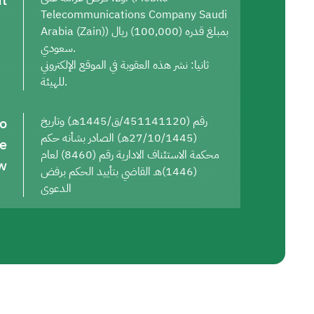
t
Telecommunications Company Saudi
Arabia (Zain)) بمبلغ قدره (100,000) ريال
سعودي.
ثانيا: نشر هذه العقوبة في الموقع الإلكتروني
للهيئة.
to
رقم (451141120/ق/1445هـ) وتاريخ
(27/10/1445هـ) الصادر بشأنه حكم
he
محكمة الاستئناف الادارية رقم (8460) لعام
w
(1446)هـ القاضي بتأييد الحكم برفض
الدعوى