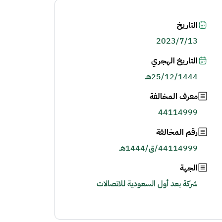
التاريخ
2023/7/13
التاريخ الهجري
25/12/1444هـ
معرف المخالفة
44114999
رقم المخالفة
44114999/ق/1444هـ
الجهة
شركة بعد أول السعودية للاتصالات