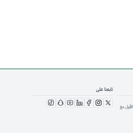
تابعنا على
opens in new window
opens in new window
opens in new window
opens in new window
opens in new window
opens in new window
opens in new window
الأول مع