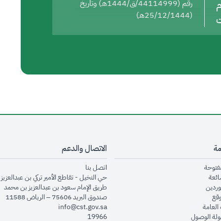
م
رقم (44114999/ق/1444هـ) وتاريخ
(25/12/1444هـ)
ت
مة
الاتصال والدعم
opens in new window
opens in new window
مفتوحة
اتصل بنا
opens in new window
ائعة
حي النخيل - تقاطع الأمير تركي بن عبدالعزيز 
opens in new window
وردين
طريق الإمام سعود بن عبدالعزيز بن محمد
opens in new window
وقع
صندوق البريد 75606 – الرياض 11588
opens in new window
العامة
info@cst.gov.sa
opens in new window
لة الوصول
19966