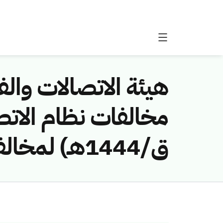
هيئة الاتصالات والفض
ق/1444هـ) لمخالفة (شركة بعد أول السعودية للاتصالات)