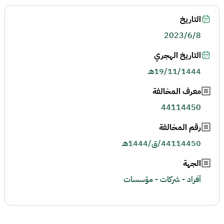
التاريخ
2023/6/8
التاريخ الهجري
19/11/1444هـ
معرف المخالفة
44114450
رقم المخالفة
44114450/ق/1444هـ
الجهة
أفراد - شركات - مؤسسات