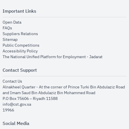
Important Links
opens in new window
Open Data
opens in new window
FAQs
opens in new window
Suppliers Relations
opens in new window
Sitemap
opens in new window
Public Competitions
opens in new window
Accessibility Policy
opens in new
The National Unified Platform for Employment - Jadarat
Contact Support
opens in new window
Contact Us
Alnakheel Quarter - At the corner of Prince Turki Bin Abdulaziz Road
and Imam Saud Bin Abdulaziz Bin Mohammed Road​
P.O Box 75606 – Riyadh 11588
info@cst.gov.sa
19966
Social Media