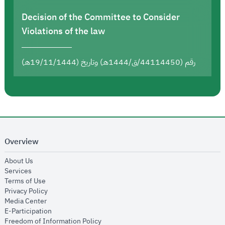
Decision of the Committee to Consider
Violations of the law
رقم (44114450/ق/1444هـ) وتاريخ (19/11/1444هـ)
Overview
opens in new window
About Us
opens in new window
Services
opens in new window
Terms of Use
opens in new window
Privacy Policy
opens in new window
Media Center
opens in new window
E-Participation
opens in new window
Freedom of Information Policy