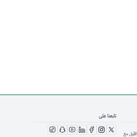
تابعنا على
opens in new window
opens in new window
opens in new window
opens in new window
opens in new window
opens in new window
opens in new window
الأول مع