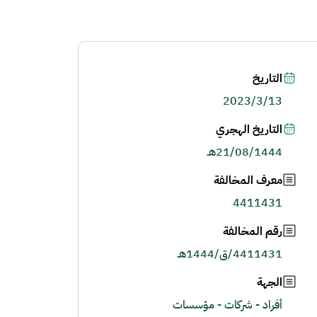
التاريخ
2023/3/13
التاريخ الهجري
21/08/1444هـ
معرف المخالفة
4411431
رقم المخالفة
4411431/ق/1444هـ
الجهة
أفراد - شركات - مؤسسات