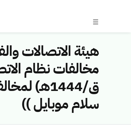
هيئة الاتصالات والفض
ق/1444هـ) ل
سلام موبايل ))