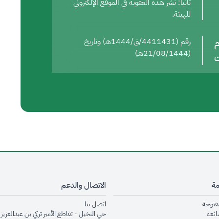
ثانيا: نشر هذه العقوبة في الموقع الإلكتروني
للهيئة.
م
رقم (4411431/ق/1444هـ) وتاريخ
(21/08/1444هـ)
ت
مة
الاتصال والدعم
opens in new window
opens in new window
مفتوحة
اتصل بنا
opens in new window
ائعة
حي النخيل - تقاطع الأمير تركي بن عبدالعزيز 