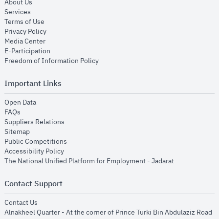
opens in new window
About Us
opens in new window
Services
opens in new window
Terms of Use
opens in new window
Privacy Policy
opens in new window
Media Center
opens in new window
E-Participation
opens in new window
Freedom of Information Policy
Important Links
opens in new window
Open Data
opens in new window
FAQs
opens in new window
Suppliers Relations
opens in new window
Sitemap
opens in new window
Public Competitions
opens in new window
Accessibility Policy
opens in new
The National Unified Platform for Employment - Jadarat
Contact Support
opens in new window
Contact Us
Alnakheel Quarter - At the corner of Prince Turki Bin Abdulaziz Road