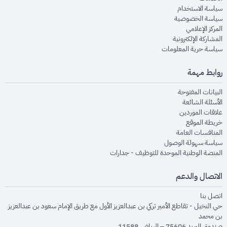
opens in new window
سياسة الاستخدام
opens in new window
سياسة الخصوصية
opens in new window
المركز الإعلامي
opens in new window
المشاركة الإلكترونية
opens in new window
سياسة حرية المعلومات
روابط مهمة
opens in new window
البيانات المفتوحة
opens in new window
الأسئلة الشائعة
opens in new window
علاقات الموردين
opens in new window
خريطة الموقع
opens in new window
المنافسات العامة
opens in new window
سياسة سهولة الوصول
opens in new window
المنصة الوطنية الموحدة للتوظيف - جدارات
الاتصال والدعم
opens in new window
اتصل بنا
حي النخيل - تقاطع الأمير تركي بن عبدالعزيز الأول مع طريق الإمام سعود بن عبدالعزيز
بن محمد
صندوق البريد 75606 – الرياض 11588