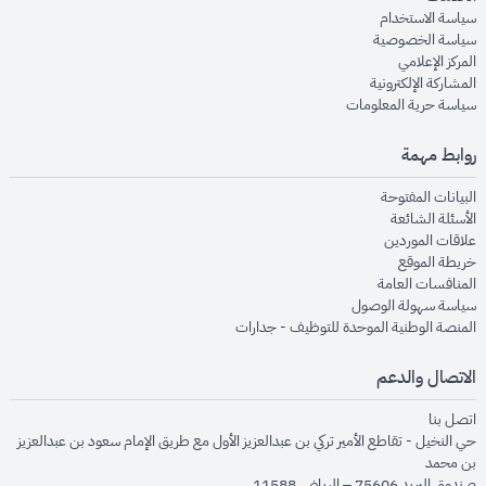
opens in new window
سياسة الاستخدام
opens in new window
سياسة الخصوصية
opens in new window
المركز الإعلامي
opens in new window
المشاركة الإلكترونية
opens in new window
سياسة حرية المعلومات
روابط مهمة
opens in new window
البيانات المفتوحة
opens in new window
الأسئلة الشائعة
opens in new window
علاقات الموردين
opens in new window
خريطة الموقع
opens in new window
المنافسات العامة
opens in new window
سياسة سهولة الوصول
opens in new window
المنصة الوطنية الموحدة للتوظيف - جدارات
الاتصال والدعم
opens in new window
اتصل بنا
حي النخيل - تقاطع الأمير تركي بن عبدالعزيز الأول مع طريق الإمام سعود بن عبدالعزيز
بن محمد
صندوق البريد 75606 – الرياض 11588