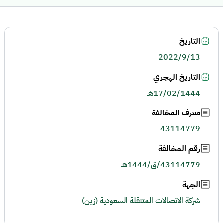
التاريخ
2022/9/13
التاريخ الهجري
17/02/1444هـ
معرف المخالفة
43114779
رقم المخالفة
43114779/ق/1444هـ
الجهة
شركة الاتصالات المتنقلة السعودية (زين)