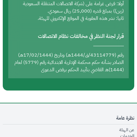
أولا: فرض غرامة على (شركة الاتصالات المتنقلة السعودية
(زين)) بمبلغ قدره (25,000) ريال سعودي.
ثانيا: نشر هذه العقوبة في الموقع الإلكتروني للهيئة.
قرار لجنة النظر في مخالفات نظام الاتصالات
رقم (43114779/ق/1444هـ) وتاريخ (17/02/1444هـ)
الصادر بشأنه حكم محكمة الإدارية الابتدائية رقم (5779) لعام
(1444)هـ القاضي بتأييد الحكم برفض الدعوى
نظرة عامة
opens in new window
عن الهيئة
opens in new window
الخدمات