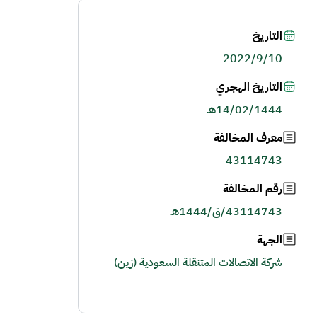
التاريخ
2022/9/10
التاريخ الهجري
14/02/1444هـ
معرف المخالفة
43114743
رقم المخالفة
43114743/ق/1444هـ
الجهة
شركة الاتصالات المتنقلة السعودية (زين)