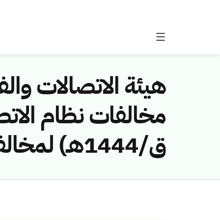
هيئة الاتصالات والفض
ق/1444هـ) لمخالفة (شركة الاتصالات المتنقلة السعودية (زين))