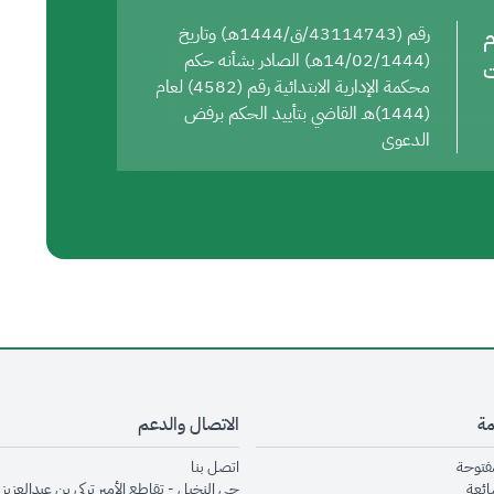
م
رقم (43114743/ق/1444هـ) وتاريخ
(14/02/1444هـ) الصادر بشأنه حكم
ت
محكمة الإدارية الابتدائية رقم (4582) لعام
(1444)هـ القاضي بتأييد الحكم برفض
الدعوى
مة
الاتصال والدعم
opens in new window
opens in new window
مفتوحة
اتصل بنا
opens in new window
ائعة
حي النخيل - تقاطع الأمير تركي بن عبدالعزيز 