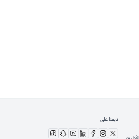
تابعنا على
opens in new window
opens in new window
opens in new window
opens in new window
opens in new window
opens in new window
opens in new window
الأول مع