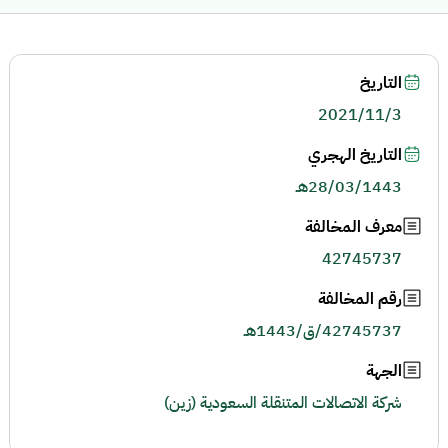
التاريخ
2021/11/3
التاريخ الهجري
28/03/1443هـ
معرف المخالفة
42745737
رقم المخالفة
42745737/ق/1443هـ
الجهة
شركة الاتصالات المتنقلة السعودية (زين)