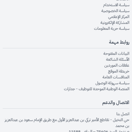
opens in new window
سياسة الاستخدام
opens in new window
سياسة الخصوصية
opens in new window
المركز الإعلامي
opens in new window
المشاركة الإلكترونية
opens in new window
سياسة حرية المعلومات
روابط مهمة
opens in new window
البيانات المفتوحة
opens in new window
الأسئلة الشائعة
opens in new window
علاقات الموردين
opens in new window
خريطة الموقع
opens in new window
المنافسات العامة
opens in new window
سياسة سهولة الوصول
opens in new window
المنصة الوطنية الموحدة للتوظيف - جدارات
الاتصال والدعم
opens in new window
اتصل بنا
حي النخيل - تقاطع الأمير تركي بن عبدالعزيز الأول مع طريق الإمام سعود بن عبدالعزيز
بن محمد
صندوق البريد 75606 – الرياض 11588