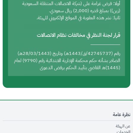
أولا: فرض غرامة على (شركة الاتصالات المتنقلة السعودية
(زين)) بمبلغ قدره (2,000) ريال سعودي.
ثانيا: نشر هذه العقوبة في الموقع الإلكتروني للهيئة.
قرار لجنة النظر في مخالفات نظام الاتصالات
رقم (42745737/ق/1443هـ) وتاريخ (28/03/1443هـ)
الصادر بشأنه حكم محكمة الإدارية الابتدائية رقم (9790) لعام
(1445)هـ القاضي بتأييد الحكم برفض الدعوى
نظرة عامة
opens in new window
عن الهيئة
opens in new window
الخدمات