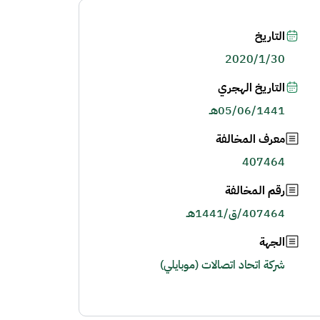
التاريخ
2020/1/30
التاريخ الهجري
05/06/1441هـ
معرف المخالفة
407464
رقم المخالفة
407464/ق/1441هـ
الجهة
شركة اتحاد اتصالات (موبايلي)