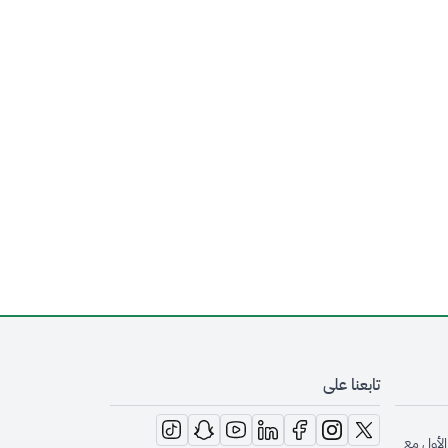
تابعنا على
opens in new window
opens in new window
opens in new window
opens in new window
opens in new window
opens in new window
opens in new window
الأول مع