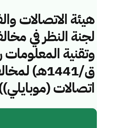
هيئة الاتصالات والف
لجنة النظر في مخال
ق/1441هـ) لم
اتصالات (موبايلي))