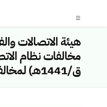
هيئة الاتصالات والفض
ق/1441هـ) لمخالفة (شركة اتحاد اتصالات (موبايلي))