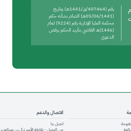
م
رقم (407464/ق/1441هـ) وتاريخ
(05/06/1441هـ) الصادر بشأنه حكم
ت
محكمة العليا الإدارية رقم (9224) لعام
(1446)هـ القاضي بتأييد الحكم برفض
الدعوى
مة
الاتصال والدعم
opens in new window
opens in new window
مفتوحة
اتصل بنا
opens in new window
ائعة
حي النخيل - تقاطع الأمير تركي بن عبدالعزيز 