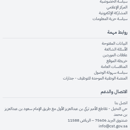
opens in new window
سياسة الخصوصية
opens in new window
المركز الإعلامي
opens in new window
المشاركة الإلكترونية
opens in new window
سياسة حرية المعلومات
روابط مهمة
opens in new window
البيانات المفتوحة
opens in new window
الأسئلة الشائعة
opens in new window
علاقات الموردين
opens in new window
خريطة الموقع
opens in new window
المنافسات العامة
opens in new window
سياسة سهولة الوصول
opens in new window
المنصة الوطنية الموحدة للتوظيف - جدارات
الاتصال والدعم
opens in new window
اتصل بنا
حي النخيل - تقاطع الأمير تركي بن عبدالعزيز الأول مع طريق الإمام سعود بن عبدالعزيز
بن محمد
صندوق البريد 75606 – الرياض 11588
info@cst.gov.sa