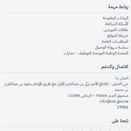
روابط مهمة
opens in new window
البيانات المفتوحة
opens in new window
الأسئلة الشائعة
opens in new window
علاقات الموردين
opens in new window
خريطة الموقع
opens in new window
المنافسات العامة
opens in new window
سياسة سهولة الوصول
opens in new window
المنصة الوطنية الموحدة للتوظيف - جدارات
الاتصال والدعم
opens in new window
اتصل بنا
حي النخيل - تقاطع الأمير تركي بن عبدالعزيز الأول مع طريق الإمام سعود بن عبدالعزيز
بن محمد
صندوق البريد 75606 – الرياض 11588
info@cst.gov.sa
19966
تابعنا على