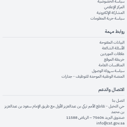
opens in new window
سياسة الخصوصية
opens in new window
المركز الإعلامي
opens in new window
المشاركة الإلكترونية
opens in new window
سياسة حرية المعلومات
روابط مهمة
opens in new window
البيانات المفتوحة
opens in new window
الأسئلة الشائعة
opens in new window
علاقات الموردين
opens in new window
خريطة الموقع
opens in new window
المنافسات العامة
opens in new window
سياسة سهولة الوصول
opens in new window
المنصة الوطنية الموحدة للتوظيف - جدارات
الاتصال والدعم
opens in new window
اتصل بنا
حي النخيل - تقاطع الأمير تركي بن عبدالعزيز الأول مع طريق الإمام سعود بن عبدالعزيز
بن محمد
صندوق البريد 75606 – الرياض 11588
info@cst.gov.sa