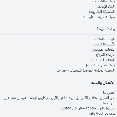
opens in new window
سياسة الخصوصية
opens in new window
المركز الإعلامي
opens in new window
المشاركة الإلكترونية
opens in new window
سياسة حرية المعلومات
روابط مهمة
opens in new window
البيانات المفتوحة
opens in new window
الأسئلة الشائعة
opens in new window
علاقات الموردين
opens in new window
خريطة الموقع
opens in new window
المنافسات العامة
opens in new window
سياسة سهولة الوصول
opens in new window
المنصة الوطنية الموحدة للتوظيف - جدارات
الاتصال والدعم
opens in new window
اتصل بنا
حي النخيل - تقاطع الأمير تركي بن عبدالعزيز الأول مع طريق الإمام سعود بن عبدالعزيز
بن محمد
صندوق البريد 75606 – الرياض 11588
info@cst.gov.sa