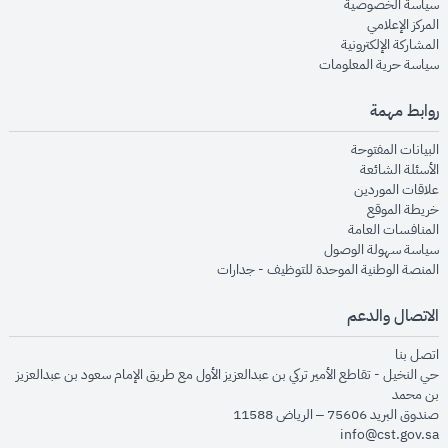
opens in new window
سياسة الخصوصية
opens in new window
المركز الإعلامي
opens in new window
المشاركة الإلكترونية
opens in new window
سياسة حرية المعلومات
روابط مهمة
opens in new window
البيانات المفتوحة
opens in new window
الأسئلة الشائعة
opens in new window
علاقات الموردين
opens in new window
خريطة الموقع
opens in new window
المنافسات العامة
opens in new window
سياسة سهولة الوصول
opens in new window
المنصة الوطنية الموحدة للتوظيف - جدارات
الاتصال والدعم
opens in new window
اتصل بنا
حي النخيل - تقاطع الأمير تركي بن عبدالعزيز الأول مع طريق الإمام سعود بن عبدالعزيز
بن محمد
صندوق البريد 75606 – الرياض 11588
info@cst.gov.sa