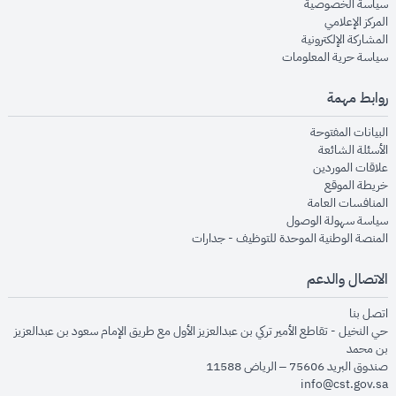
opens in new window
سياسة الخصوصية
opens in new window
المركز الإعلامي
opens in new window
المشاركة الإلكترونية
opens in new window
سياسة حرية المعلومات
روابط مهمة
opens in new window
البيانات المفتوحة
opens in new window
الأسئلة الشائعة
opens in new window
علاقات الموردين
opens in new window
خريطة الموقع
opens in new window
المنافسات العامة
opens in new window
سياسة سهولة الوصول
opens in new window
المنصة الوطنية الموحدة للتوظيف - جدارات
الاتصال والدعم
opens in new window
اتصل بنا
حي النخيل - تقاطع الأمير تركي بن عبدالعزيز الأول مع طريق الإمام سعود بن عبدالعزيز
بن محمد
صندوق البريد 75606 – الرياض 11588
info@cst.gov.sa