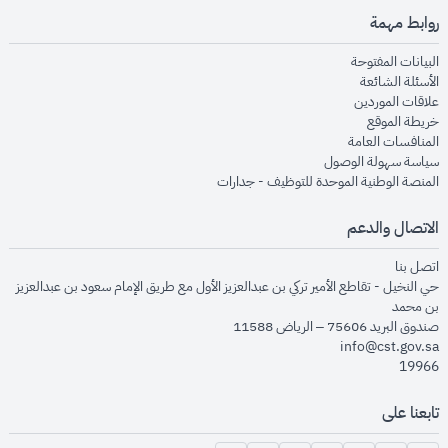
روابط مهمة
opens in new window
البيانات المفتوحة
opens in new window
الأسئلة الشائعة
opens in new window
علاقات الموردين
opens in new window
خريطة الموقع
opens in new window
المنافسات العامة
opens in new window
سياسة سهولة الوصول
opens in new window
المنصة الوطنية الموحدة للتوظيف - جدارات
الاتصال والدعم
opens in new window
اتصل بنا
حي النخيل - تقاطع الأمير تركي بن عبدالعزيز الأول مع طريق الإمام سعود بن عبدالعزيز
بن محمد
صندوق البريد 75606 – الرياض 11588
info@cst.gov.sa
19966
تابعنا على