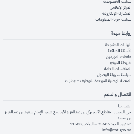
opens in new window
سياسة الخصوصية
opens in new window
المركز الإعلامي
opens in new window
المشاركة الإلكترونية
opens in new window
سياسة حرية المعلومات
روابط مهمة
opens in new window
البيانات المفتوحة
opens in new window
الأسئلة الشائعة
opens in new window
علاقات الموردين
opens in new window
خريطة الموقع
opens in new window
المنافسات العامة
opens in new window
سياسة سهولة الوصول
opens in new window
المنصة الوطنية الموحدة للتوظيف - جدارات
الاتصال والدعم
opens in new window
اتصل بنا
حي النخيل - تقاطع الأمير تركي بن عبدالعزيز الأول مع طريق الإمام سعود بن عبدالعزيز
بن محمد
صندوق البريد 75606 – الرياض 11588
info@cst.gov.sa