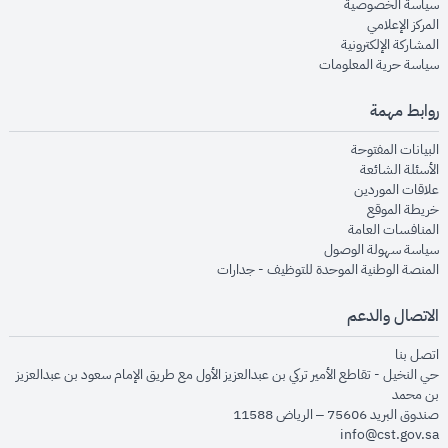
opens in new window
سياسة الخصوصية
opens in new window
المركز الإعلامي
opens in new window
المشاركة الإلكترونية
opens in new window
سياسة حرية المعلومات
روابط مهمة
opens in new window
البيانات المفتوحة
opens in new window
الأسئلة الشائعة
opens in new window
علاقات الموردين
opens in new window
خريطة الموقع
opens in new window
المنافسات العامة
opens in new window
سياسة سهولة الوصول
opens in new window
المنصة الوطنية الموحدة للتوظيف - جدارات
الاتصال والدعم
opens in new window
اتصل بنا
حي النخيل - تقاطع الأمير تركي بن عبدالعزيز الأول مع طريق الإمام سعود بن عبدالعزيز
بن محمد
صندوق البريد 75606 – الرياض 11588
info@cst.gov.sa