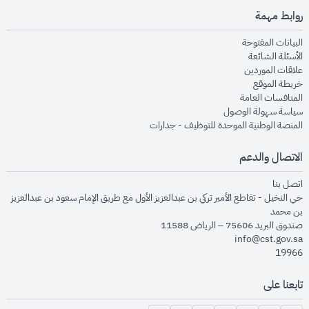
روابط مهمة
opens in new window
البيانات المفتوحة
opens in new window
الأسئلة الشائعة
opens in new window
علاقات الموردين
opens in new window
خريطة الموقع
opens in new window
المنافسات العامة
opens in new window
سياسة سهولة الوصول
opens in new window
المنصة الوطنية الموحدة للتوظيف - جدارات
الاتصال والدعم
opens in new window
اتصل بنا
حي النخيل - تقاطع الأمير تركي بن عبدالعزيز الأول مع طريق الإمام سعود بن عبدالعزيز
بن محمد
صندوق البريد 75606 – الرياض 11588
info@cst.gov.sa
19966
تابعنا على