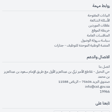
روابط مهمة
opens in new window
البيانات المفتوحة
opens in new window
الأسئلة الشائعة
opens in new window
علاقات الموردين
opens in new window
خريطة الموقع
opens in new window
المنافسات العامة
opens in new window
سياسة سهولة الوصول
opens in new window
المنصة الوطنية الموحدة للتوظيف - جدارات
الاتصال والدعم
opens in new window
اتصل بنا
حي النخيل - تقاطع الأمير تركي بن عبدالعزيز الأول مع طريق الإمام سعود بن عبدالعزيز
بن محمد
صندوق البريد 75606 – الرياض 11588
info@cst.gov.sa
19966
تابعنا على