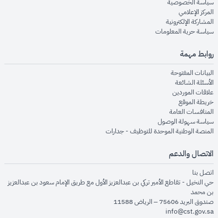
opens in new window
سياسة الخصوصية
opens in new window
المركز الإعلامي
opens in new window
المشاركة الإلكترونية
opens in new window
سياسة حرية المعلومات
روابط مهمة
opens in new window
البيانات المفتوحة
opens in new window
الأسئلة الشائعة
opens in new window
علاقات الموردين
opens in new window
خريطة الموقع
opens in new window
المنافسات العامة
opens in new window
سياسة سهولة الوصول
opens in new window
المنصة الوطنية الموحدة للتوظيف - جدارات
الاتصال والدعم
opens in new window
اتصل بنا
حي النخيل - تقاطع الأمير تركي بن عبدالعزيز الأول مع طريق الإمام سعود بن عبدالعزيز
بن محمد
صندوق البريد 75606 – الرياض 11588
info@cst.gov.sa