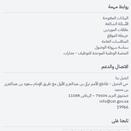
روابط مهمة
opens in new window
البيانات المفتوحة
opens in new window
الأسئلة الشائعة
opens in new window
علاقات الموردين
opens in new window
خريطة الموقع
opens in new window
المنافسات العامة
opens in new window
سياسة سهولة الوصول
opens in new window
المنصة الوطنية الموحدة للتوظيف - جدارات
الاتصال والدعم
opens in new window
اتصل بنا
حي النخيل - تقاطع الأمير تركي بن عبدالعزيز الأول مع طريق الإمام سعود بن عبدالعزيز
بن محمد
صندوق البريد 75606 – الرياض 11588
info@cst.gov.sa
19966
تابعنا على