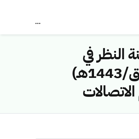
ة النظر في
مخالفات نظام الاتصالات رقم (42744399/ق/1443هـ)
الاتصالات