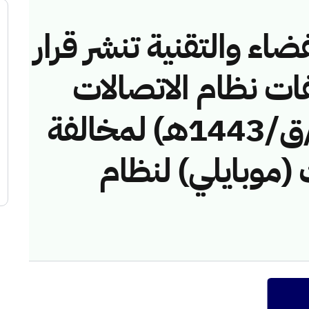
ضاء والتقنية تنشر قرار
فات نظام الاتصالات
رقم (42744399/ق/1443هـ) لمخالفة
 (موبايلي) لنظام