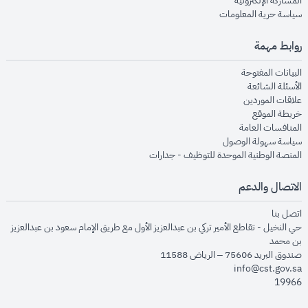
المشاركة الإلكترونية
opens in new window
سياسة حرية المعلومات
روابط مهمة
opens in new window
البيانات المفتوحة
opens in new window
الأسئلة الشائعة
opens in new window
علاقات الموردين
opens in new window
خريطة الموقع
opens in new window
المنافسات العامة
opens in new window
سياسة سهولة الوصول
opens in new window
المنصة الوطنية الموحدة للتوظيف - جدارات
الاتصال والدعم
opens in new window
اتصل بنا
حي النخيل - تقاطع الأمير تركي بن عبدالعزيز الأول مع طريق الإمام سعود بن عبدالعزيز
بن محمد
صندوق البريد 75606 – الرياض 11588
info@cst.gov.sa
19966