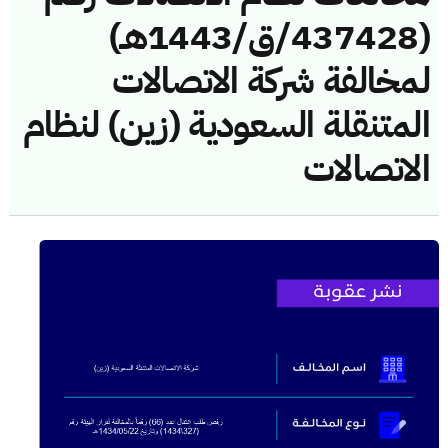
(437428/ق/1443هـ)
لمخالفة شركة الاتصالات
المتنقلة السعودية (زين) لنظام
الاتصالات