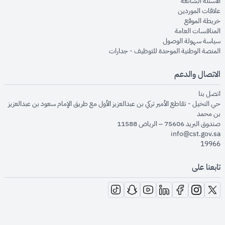
opens in new window
الأسئلة الشائعة
opens in new window
علاقات الموردين
opens in new window
خريطة الموقع
opens in new window
المنافسات العامة
opens in new window
سياسة سهولة الوصول
opens in new window
المنصة الوطنية الموحدة للتوظيف - جدارات
الاتصال والدعم
opens in new window
اتصل بنا
حي النخيل - تقاطع الأمير تركي بن عبدالعزيز الأول مع طريق الإمام سعود بن عبدالعزيز
بن محمد
صندوق البريد 75606 – الرياض 11588
info@cst.gov.sa
19966
تابعنا على
opens in new window
opens in new window
opens in new window
opens in new window
opens in new window
opens in new window
opens in new window