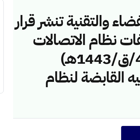
ضاء والتقنية تنشر قرار
فات نظام الاتصالات
رقم (417411582/ق/1443هـ)
ه القابضة لنظام