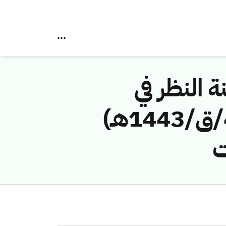
ة النظر في
مخالفات نظام الاتصالات رقم (417411582/ق/1443هـ)
ت