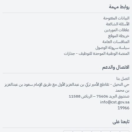
روابط مهمة
opens in new window
البيانات المفتوحة
opens in new window
الأسئلة الشائعة
opens in new window
علاقات الموردين
opens in new window
خريطة الموقع
opens in new window
المنافسات العامة
opens in new window
سياسة سهولة الوصول
opens in new window
المنصة الوطنية الموحدة للتوظيف - جدارات
الاتصال والدعم
opens in new window
اتصل بنا
حي النخيل - تقاطع الأمير تركي بن عبدالعزيز الأول مع طريق الإمام سعود بن عبدالعزيز
بن محمد
صندوق البريد 75606 – الرياض 11588
info@cst.gov.sa
19966
تابعنا على