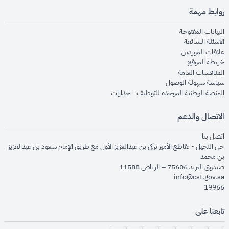
روابط مهمة
opens in new window
البيانات المفتوحة
opens in new window
الأسئلة الشائعة
opens in new window
علاقات الموردين
opens in new window
خريطة الموقع
opens in new window
المنافسات العامة
opens in new window
سياسة سهولة الوصول
opens in new window
المنصة الوطنية الموحدة للتوظيف - جدارات
الاتصال والدعم
opens in new window
اتصل بنا
حي النخيل - تقاطع الأمير تركي بن عبدالعزيز الأول مع طريق الإمام سعود بن عبدالعزيز
بن محمد
صندوق البريد 75606 – الرياض 11588
info@cst.gov.sa
19966
تابعنا على