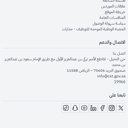
opens in new window
الأسئلة الشائعة
opens in new window
علاقات الموردين
opens in new window
خريطة الموقع
opens in new window
المنافسات العامة
opens in new window
سياسة سهولة الوصول
opens in new window
المنصة الوطنية الموحدة للتوظيف - جدارات
الاتصال والدعم
opens in new window
اتصل بنا
حي النخيل - تقاطع الأمير تركي بن عبدالعزيز الأول مع طريق الإمام سعود بن عبدالعزيز
بن محمد
صندوق البريد 75606 – الرياض 11588
info@cst.gov.sa
19966
تابعنا على
opens in new window
opens in new window
opens in new window
opens in new window
opens in new window
opens in new window
opens in new window