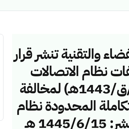
ضاء والتقنية تنشر قرار
فات نظام الاتصالات
رقم (41745636/ق/1443هـ) لمخالفة
تكاملة المحدودة نظام
الاتصالات. تاريخ النشر: 1445/6/15 هـ