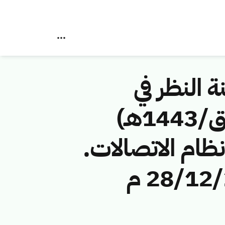
ة النظر في
مخالفات نظام الاتصالات رقم (41745636/ق/1443هـ)
ظام الاتصالات.
تاريخ النشر: 1445/6/15 هـ الموافق: 28/12/2023 م