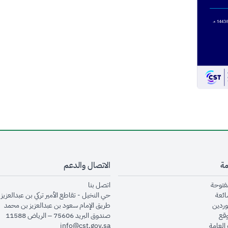
مة
الاتصال والدعم
opens in new window
opens in new window
مفتوحة
اتصل بنا
opens in new window
ائعة
حي النخيل - تقاطع الأمير تركي بن عبدالعزيز 
opens in new window
وردين
طريق الإمام سعود بن عبدالعزيز بن محمد
opens in new window
وقع
صندوق البريد 75606 – الرياض 11588
opens in new window
العامة
info@cst.gov.sa