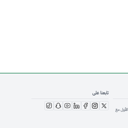
تابعنا على
opens in new window
opens in new window
opens in new window
opens in new window
opens in new window
opens in new window
opens in new window
الأول مع