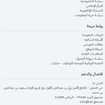
opens in new window
سياسة الخصوصية
opens in new window
المركز الإعلامي
opens in new window
المشاركة الإلكترونية
opens in new window
سياسة حرية المعلومات
روابط مهمة
opens in new window
البيانات المفتوحة
opens in new window
الأسئلة الشائعة
opens in new window
علاقات الموردين
opens in new window
خريطة الموقع
opens in new window
المنافسات العامة
opens in new window
سياسة سهولة الوصول
opens in new window
المنصة الوطنية الموحدة للتوظيف - جدارات
الاتصال والدعم
opens in new window
اتصل بنا
حي النخيل - تقاطع الأمير تركي بن عبدالعزيز الأول مع طريق الإمام سعود بن عبدالعزيز
بن محمد
صندوق البريد 75606 – الرياض 11588
info@cst.gov.sa