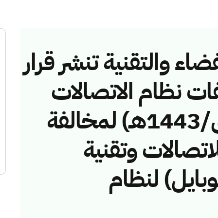
ضاء والتقنية تنشر قرار
فات نظام الاتصالات
رقم (4374237/ق/1443هـ) لمخالفة
لاتصالات وتقنية
وبايل) لنظام