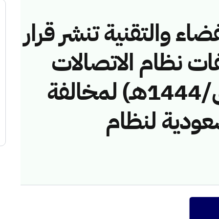
ضاء والتقنية تنشر قرار
فات نظام الاتصالات
رقم (4411415/ق/1444هـ) لمخالفة
عودية لنظام