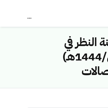
ة النظر في
مخالفات نظام الاتصالات رقم (4411415/ق/1444هـ)
صالات