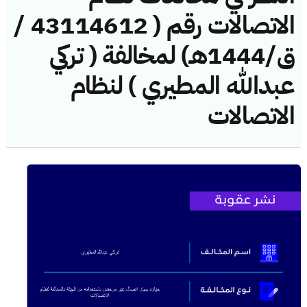
الاتصالات رقم ( 43114612 /
ق/1444هـ) لمخالفة ( تركي
عبدالله المطيري ) لنظام
الاتصالات