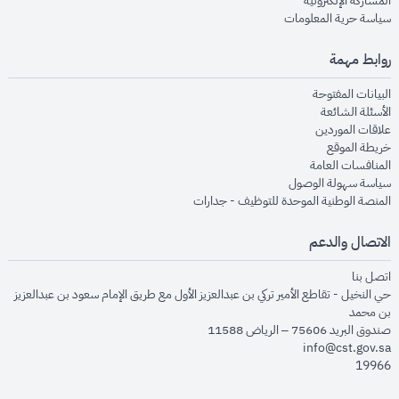
المشاركة الإلكترونية
opens in new window
سياسة حرية المعلومات
روابط مهمة
opens in new window
البيانات المفتوحة
opens in new window
الأسئلة الشائعة
opens in new window
علاقات الموردين
opens in new window
خريطة الموقع
opens in new window
المنافسات العامة
opens in new window
سياسة سهولة الوصول
opens in new window
المنصة الوطنية الموحدة للتوظيف - جدارات
الاتصال والدعم
opens in new window
اتصل بنا
حي النخيل - تقاطع الأمير تركي بن عبدالعزيز الأول مع طريق الإمام سعود بن عبدالعزيز
بن محمد
صندوق البريد 75606 – الرياض 11588
info@cst.gov.sa
19966