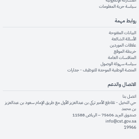
المشاركة الإلكترونية
opens in new window
سياسة حرية المعلومات
روابط مهمة
opens in new window
البيانات المفتوحة
opens in new window
الأسئلة الشائعة
opens in new window
علاقات الموردين
opens in new window
خريطة الموقع
opens in new window
المنافسات العامة
opens in new window
سياسة سهولة الوصول
opens in new window
المنصة الوطنية الموحدة للتوظيف - جدارات
الاتصال والدعم
opens in new window
اتصل بنا
حي النخيل - تقاطع الأمير تركي بن عبدالعزيز الأول مع طريق الإمام سعود بن عبدالعزيز
بن محمد
صندوق البريد 75606 – الرياض 11588
info@cst.gov.sa
19966