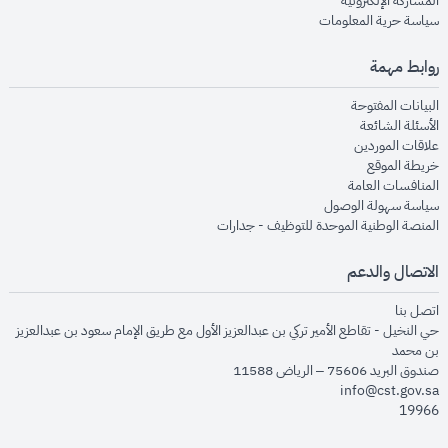
المشاركة الإلكترونية
opens in new window
سياسة حرية المعلومات
روابط مهمة
opens in new window
البيانات المفتوحة
opens in new window
الأسئلة الشائعة
opens in new window
علاقات الموردين
opens in new window
خريطة الموقع
opens in new window
المنافسات العامة
opens in new window
سياسة سهولة الوصول
opens in new window
المنصة الوطنية الموحدة للتوظيف - جدارات
الاتصال والدعم
opens in new window
اتصل بنا
حي النخيل - تقاطع الأمير تركي بن عبدالعزيز الأول مع طريق الإمام سعود بن عبدالعزيز
بن محمد
صندوق البريد 75606 – الرياض 11588
info@cst.gov.sa
19966