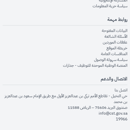
المشاركة الإلكترونية
opens in new window
سياسة حرية المعلومات
روابط مهمة
opens in new window
البيانات المفتوحة
opens in new window
الأسئلة الشائعة
opens in new window
علاقات الموردين
opens in new window
خريطة الموقع
opens in new window
المنافسات العامة
opens in new window
سياسة سهولة الوصول
opens in new window
المنصة الوطنية الموحدة للتوظيف - جدارات
الاتصال والدعم
opens in new window
اتصل بنا
حي النخيل - تقاطع الأمير تركي بن عبدالعزيز الأول مع طريق الإمام سعود بن عبدالعزيز
بن محمد
صندوق البريد 75606 – الرياض 11588
info@cst.gov.sa
19966