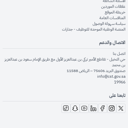
opens in new window
الأسئلة الشائعة
opens in new window
علاقات الموردين
opens in new window
خريطة الموقع
opens in new window
المنافسات العامة
opens in new window
سياسة سهولة الوصول
opens in new window
المنصة الوطنية الموحدة للتوظيف - جدارات
الاتصال والدعم
opens in new window
اتصل بنا
حي النخيل - تقاطع الأمير تركي بن عبدالعزيز الأول مع طريق الإمام سعود بن عبدالعزيز
بن محمد
صندوق البريد 75606 – الرياض 11588
info@cst.gov.sa
19966
تابعنا على
opens in new window
opens in new window
opens in new window
opens in new window
opens in new window
opens in new window
opens in new window