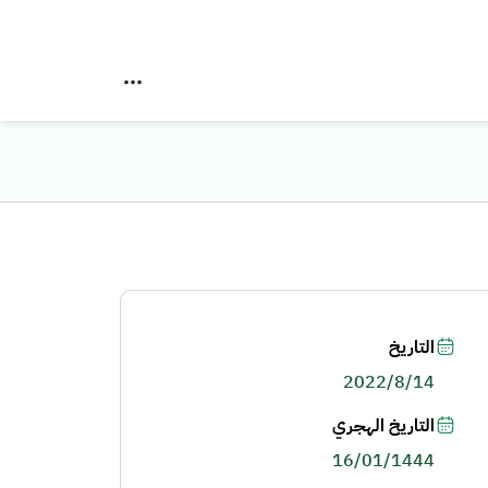
التاريخ
2022/8/14
التاريخ الهجري
16/01/1444